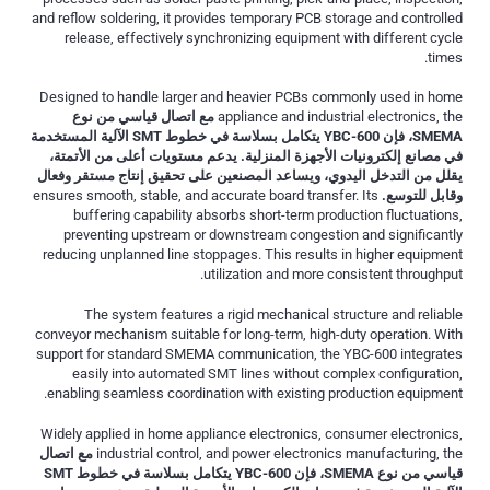
and reflow soldering, it provides temporary PCB storage and controlled
release, effectively synchronizing equipment with different cycle
times.
Designed to handle larger and heavier PCBs commonly used in home
appliance and industrial electronics, the
مع اتصال قياسي من نوع
SMEMA، فإن YBC-600 يتكامل بسلاسة في خطوط SMT الآلية المستخدمة
في مصانع إلكترونيات الأجهزة المنزلية. يدعم مستويات أعلى من الأتمتة،
يقلل من التدخل اليدوي، ويساعد المصنعين على تحقيق إنتاج مستقر وفعال
وقابل للتوسع.
ensures smooth, stable, and accurate board transfer. Its
buffering capability absorbs short-term production fluctuations,
preventing upstream or downstream congestion and significantly
reducing unplanned line stoppages. This results in higher equipment
utilization and more consistent throughput.
The system features a rigid mechanical structure and reliable
conveyor mechanism suitable for long-term, high-duty operation. With
support for standard SMEMA communication, the YBC-600 integrates
easily into automated SMT lines without complex configuration,
enabling seamless coordination with existing production equipment.
Widely applied in home appliance electronics, consumer electronics,
industrial control, and power electronics manufacturing, the
مع اتصال
قياسي من نوع SMEMA، فإن YBC-600 يتكامل بسلاسة في خطوط SMT