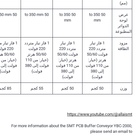
(مم)
عرض
50 to 350
50 to 350
50 to 350 mm
50 to 350 mm
لوحة
mm
mm
الدوائر
المطبوعة
مزود
1 فاز تيار
1 فاز تيار
1 فاز تيار متردد
1 فاز تيار 
الطاقة
متردد 220
متردد 220
220 فولت
220 فو
فولت 50/60
فولت 50/60
50/60 هرتز
50/60
هرتز (خيار:
هرتز (خيار:
(خيار: من 110
من 110 فولت
من 110 فولت
فولت إلى 380
إلى 380
إلى 380
فولت)
فولت)
فولت)
فولت)
وزن
50 كجم
50 كجم
55 كجم
85 كجم
https://www.youtube.com/@allaismt
For more information about the SMT PCB Buffer Conveyor YBC-2000,
please send an email to