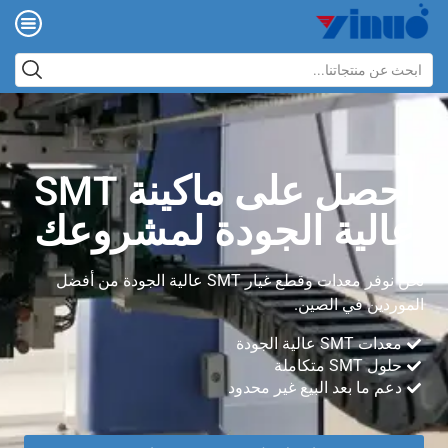
احصل على ماكينة SMT
عالية الجودة لمشروعك
نحن نوفر معدات وقطع غيار SMT عالية الجودة من أفضل
الموردين في الصين.
معدات SMT عالية الجودة
حلول SMT متكاملة
دعم ما بعد البيع غير محدود