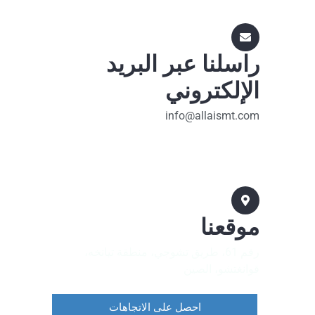
راسلنا عبر البريد
الإلكتروني
info@allaismt.com
موقعنا
رقم 61، طريق تشوجي، منطقة تيانخه،
قوانغتشو، الصين
احصل على الاتجاهات