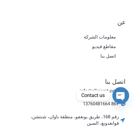
عن
معلومات الشركة
Magyar
مقاطع فيديو
日本語
اتصل بنا
한국어
Bahasa Indonesia
اتصل بنا
Tiếng Việt
info@allaismt.com
ไทย
Contact us
Polski
+86 13760481664
Open chaty
Italiano
رقم 168، طريق يونغفو، منطقة باوان، شنتشن،
Deutsch
قوانغدونغ، الصين
Русский