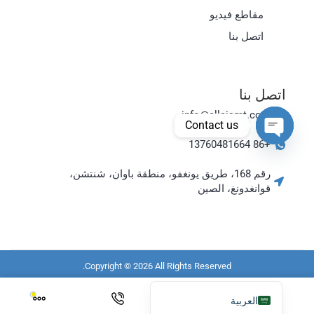
مقاطع فيديو
日本語
اتصل بنا
한국어
Bahasa Indonesia
اتصل بنا
Tiếng Việt
info@allaismt.com
ไทย
Contact us
Polski
+86 13760481664
Open chaty
Italiano
رقم 168، طريق يونغفو، منطقة باوان، شنتشن،
Deutsch
قوانغدونغ، الصين
Русский
Português do Brasil
Español
Copyright © 2026 All Rights Reserved.
English
رابط الموارد:
جهاز تصوير الأشعة السينية للوحات الدوائر المطبوعة
العربية
عداد الأشعة السينية