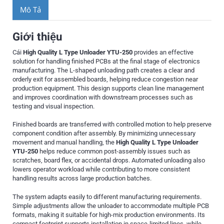
Mô Tả
Giới thiệu
Cái
High Quality L Type Unloader YTU-250
provides an effective
solution for handling finished PCBs at the final stage of electronics
manufacturing. The L-shaped unloading path creates a clear and
orderly exit for assembled boards, helping reduce congestion near
production equipment. This design supports clean line management
and improves coordination with downstream processes such as
testing and visual inspection.
Finished boards are transferred with controlled motion to help preserve
component condition after assembly. By minimizing unnecessary
movement and manual handling, the
High Quality L Type Unloader
YTU-250
helps reduce common post-assembly issues such as
scratches, board flex, or accidental drops. Automated unloading also
lowers operator workload while contributing to more consistent
handling results across large production batches.
The system adapts easily to different manufacturing requirements.
Simple adjustments allow the unloader to accommodate multiple PCB
formats, making it suitable for high-mix production environments. Its
compact footprint supports installation in space-limited lines, while