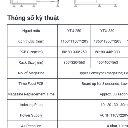
Thông số kỹ thuật
Người mẫu
YTU-250
YTU-330
Kích thước (mm)
1150*1150*1205
1350*1350*1205
PCB Size(mm)
50*80-330*250
50*80-445*330
Rack Size(mm)
355*320*563
460*400*563
No. of Magazine
Upper Conveyor:1magazine; L
Time Feed PCB
Board up for 8 seconds; Low
Magazine Replacement Time
Approx. 30 secon
Indexing Pitch
10 . 20 . 30 . 40
Power Supply
AC 1P 110V/220V
Air Pressure
4-6bar, 10ltr