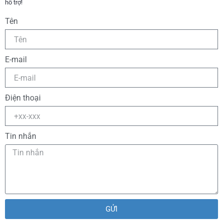
hỗ trợ!
Tên
E-mail
Điện thoại
Tin nhắn
GỬI