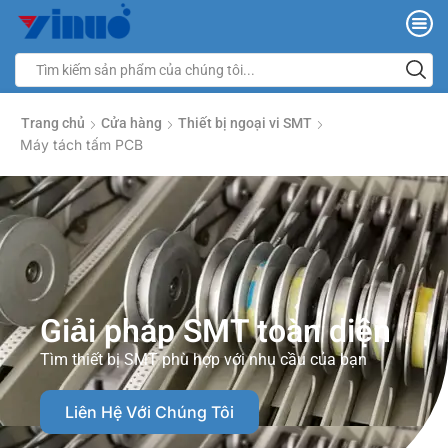
Trang chủ
Cửa hàng
Thiết bị ngoại vi SMT
Máy tách tấm PCB
Giải pháp SMT toàn diện
Tìm thiết bị SMT phù hợp với nhu cầu của bạn
Liên Hệ Với Chúng Tôi